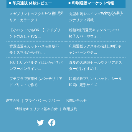
■ 印刷通販 体験レビュー
■ 印刷通販マーケット情報
» すべてを見る
» すべてを見る
メガプリントのアクキー３種（ク
丸型名刺やスイングPOPなどオリ
リア・カラークリ…
ジナリティ満載…
【小ロットでもOK！】アドプリ
総額3億円還元キャンペーン中！
ントのおしゃれな…
椅子カバーやウォ…
背景透過＆カットパス＆白版不
印刷通販ラクスルの名刺100円キ
要！スマホから作れ…
ャンペーンやチ…
おいしいノベルティはいかが？バ
真夏の大感謝セールやクリアポス
ンフーオンライン…
ターがおすすめ！…
プチプラで実用性もバッチリ！ア
印刷通販プリントネット、シール
ドプリントで作る…
印刷に定形サイズ…
運営会社
｜
プライバシーポリシー
｜
お問い合わせ
情報セキュリティ基本方針
｜
利用規約