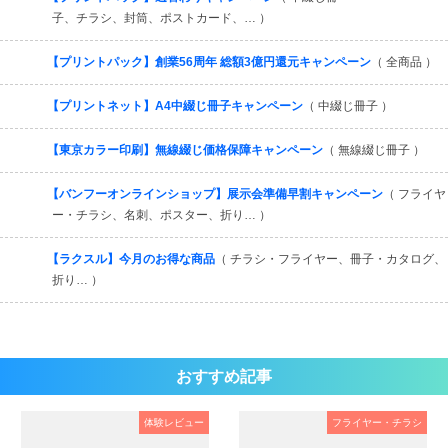
子、チラシ、封筒、ポストカード、… ）
【プリントパック】創業56周年 総額3億円還元キャンペーン
（ 全商品 ）
【プリントネット】A4中綴じ冊子キャンペーン
（ 中綴じ冊子 ）
【東京カラー印刷】無線綴じ価格保障キャンペーン
（ 無線綴じ冊子 ）
【バンフーオンラインショップ】展示会準備早割キャンペーン
（ フライヤ
ー・チラシ、名刺、ポスター、折り… ）
【ラクスル】今月のお得な商品
（ チラシ・フライヤー、冊子・カタログ、
折り… ）
おすすめ記事
体験レビュー
フライヤー・チラシ