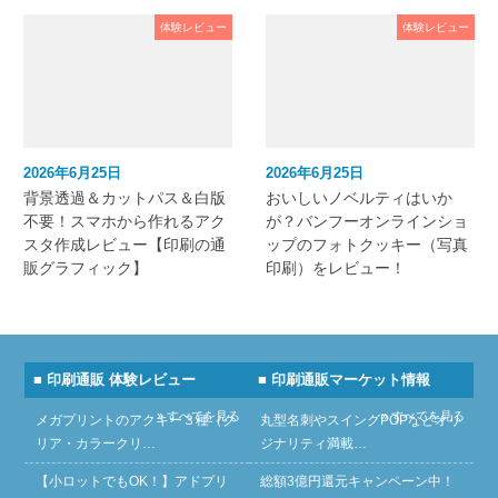
体験レビュー
体験レビュー
2026年6月25日
2026年6月25日
背景透過＆カットパス＆白版
おいしいノベルティはいか
不要！スマホから作れるアク
が？バンフーオンラインショ
スタ作成レビュー【印刷の通
ップのフォトクッキー（写真
販グラフィック】
印刷）をレビュー！
■ 印刷通販 体験レビュー
■ 印刷通販マーケット情報
» すべてを見る
» すべてを見る
メガプリントのアクキー３種（ク
丸型名刺やスイングPOPなどオリ
リア・カラークリ…
ジナリティ満載…
【小ロットでもOK！】アドプリ
総額3億円還元キャンペーン中！