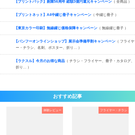
【プリントパック】創業56周年 総額3億円還元キャンペーン
（ 全商品 ）
【プリントネット】A4中綴じ冊子キャンペーン
（ 中綴じ冊子 ）
【東京カラー印刷】無線綴じ価格保障キャンペーン
（ 無線綴じ冊子 ）
【バンフーオンラインショップ】展示会準備早割キャンペーン
（ フライヤ
ー・チラシ、名刺、ポスター、折り… ）
【ラクスル】今月のお得な商品
（ チラシ・フライヤー、冊子・カタログ、
折り… ）
おすすめ記事
体験レビュー
フライヤー・チラシ