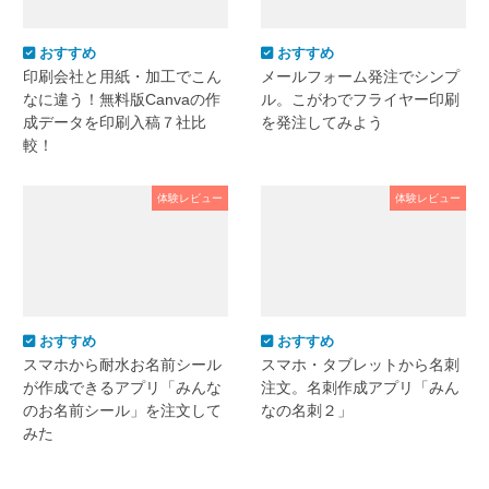
おすすめ
おすすめ
印刷会社と用紙・加工でこん
メールフォーム発注でシンプ
なに違う！無料版Canvaの作
ル。こがわでフライヤー印刷
成データを印刷入稿７社比
を発注してみよう
較！
体験レビュー
体験レビュー
おすすめ
おすすめ
スマホから耐水お名前シール
スマホ・タブレットから名刺
が作成できるアプリ「みんな
注文。名刺作成アプリ「みん
のお名前シール」を注文して
なの名刺２」
みた