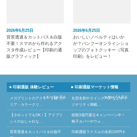
2026年6月25日
2026年6月25日
背景透過＆カットパス＆白版
おいしいノベルティはいか
不要！スマホから作れるアク
が？バンフーオンラインショ
スタ作成レビュー【印刷の通
ップのフォトクッキー（写真
販グラフィック】
印刷）をレビュー！
■ 印刷通販 体験レビュー
■ 印刷通販マーケット情報
» すべてを見る
» すべてを見る
メガプリントのアクキー３種（ク
丸型名刺やスイングPOPなどオリ
リア・カラークリ…
ジナリティ満載…
【小ロットでもOK！】アドプリ
総額3億円還元キャンペーン中！
ントのおしゃれな…
椅子カバーやウォ…
背景透過＆カットパス＆白版不
印刷通販ラクスルの名刺100円キ