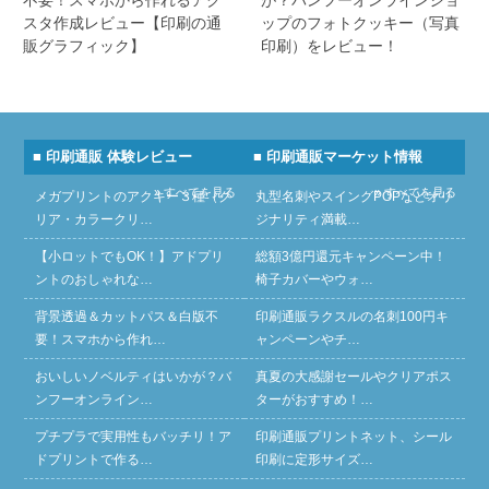
不要！スマホから作れるアク
が？バンフーオンラインショ
スタ作成レビュー【印刷の通
ップのフォトクッキー（写真
販グラフィック】
印刷）をレビュー！
■ 印刷通販 体験レビュー
■ 印刷通販マーケット情報
» すべてを見る
» すべてを見る
メガプリントのアクキー３種（ク
丸型名刺やスイングPOPなどオリ
リア・カラークリ…
ジナリティ満載…
【小ロットでもOK！】アドプリ
総額3億円還元キャンペーン中！
ントのおしゃれな…
椅子カバーやウォ…
背景透過＆カットパス＆白版不
印刷通販ラクスルの名刺100円キ
要！スマホから作れ…
ャンペーンやチ…
おいしいノベルティはいかが？バ
真夏の大感謝セールやクリアポス
ンフーオンライン…
ターがおすすめ！…
プチプラで実用性もバッチリ！ア
印刷通販プリントネット、シール
ドプリントで作る…
印刷に定形サイズ…