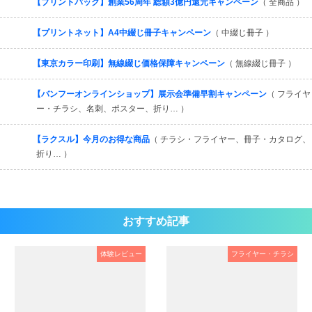
【プリントパック】創業56周年 総額3億円還元キャンペーン
（ 全商品 ）
【プリントネット】A4中綴じ冊子キャンペーン
（ 中綴じ冊子 ）
【東京カラー印刷】無線綴じ価格保障キャンペーン
（ 無線綴じ冊子 ）
【バンフーオンラインショップ】展示会準備早割キャンペーン
（ フライヤ
ー・チラシ、名刺、ポスター、折り… ）
【ラクスル】今月のお得な商品
（ チラシ・フライヤー、冊子・カタログ、
折り… ）
おすすめ記事
体験レビュー
フライヤー・チラシ