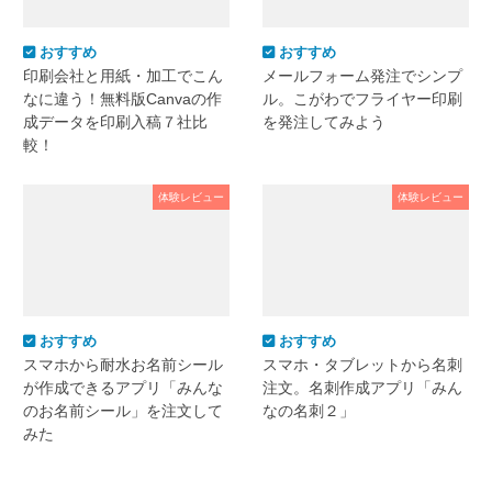
おすすめ
おすすめ
印刷会社と用紙・加工でこん
メールフォーム発注でシンプ
なに違う！無料版Canvaの作
ル。こがわでフライヤー印刷
成データを印刷入稿７社比
を発注してみよう
較！
体験レビュー
体験レビュー
おすすめ
おすすめ
スマホから耐水お名前シール
スマホ・タブレットから名刺
が作成できるアプリ「みんな
注文。名刺作成アプリ「みん
のお名前シール」を注文して
なの名刺２」
みた