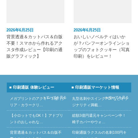
2026年6月25日
2026年6月25日
背景透過＆カットパス＆白版
おいしいノベルティはいか
不要！スマホから作れるアク
が？バンフーオンラインショ
スタ作成レビュー【印刷の通
ップのフォトクッキー（写真
販グラフィック】
印刷）をレビュー！
■ 印刷通販 体験レビュー
■ 印刷通販マーケット情報
» すべてを見る
» すべてを見る
メガプリントのアクキー３種（ク
丸型名刺やスイングPOPなどオリ
リア・カラークリ…
ジナリティ満載…
【小ロットでもOK！】アドプリ
総額3億円還元キャンペーン中！
ントのおしゃれな…
椅子カバーやウォ…
背景透過＆カットパス＆白版不
印刷通販ラクスルの名刺100円キ