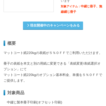
います
中綴じ冊子、無
対象アイテム：
線綴じ冊子
現在開催中のキャンペーンをみる
概要
マットコート紙220kgの表紙が５％ＯＦＦでご利用いただけます。
冊子の表紙を本文と別の用紙に変更できる「表紙変更/表紙選択オ
プション」にて
マットコート紙220kgのオプション基本料金、単価を５％ＯＦＦで
ご提供します。
対象商品
中綴じ製本冊子印刷(オフセット印刷)