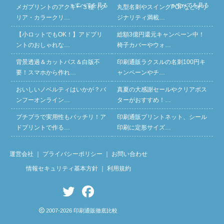
» すべてを見る
» すべてを見る
メガプリントのアクキー３種（ク
丸型名刺やスイングPOPなどオリ
リア・カラークリ…
ジナリティ満載…
【小ロットでもOK！】アドプリ
総額3億円還元キャンペーン中！
ントのおしゃれな…
椅子カバーやウォ…
背景透過＆カットパス＆白版不
印刷通販ラクスルの名刺100円キ
要！スマホから作れ…
ャンペーンやチ…
おいしいノベルティはいかが？バ
真夏の大感謝セールやクリアポス
ンフーオンライン…
ターがおすすめ！…
プチプラで実用性もバッチリ！ア
印刷通販プリントネット、シール
ドプリントで作る…
印刷に定形サイズ…
運営会社
｜
プライバシーポリシー
｜
お問い合わせ
情報セキュリティ基本方針
｜
利用規約
2007-2026 印刷通販徹底比較