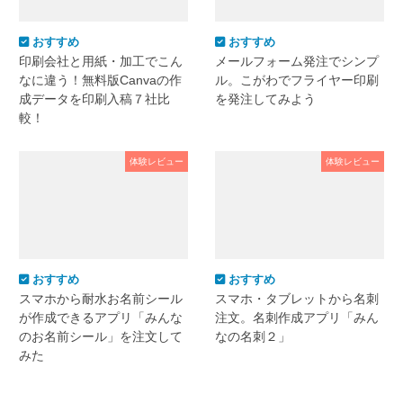
おすすめ
おすすめ
印刷会社と用紙・加工でこん
メールフォーム発注でシンプ
なに違う！無料版Canvaの作
ル。こがわでフライヤー印刷
成データを印刷入稿７社比
を発注してみよう
較！
体験レビュー
体験レビュー
おすすめ
おすすめ
スマホから耐水お名前シール
スマホ・タブレットから名刺
が作成できるアプリ「みんな
注文。名刺作成アプリ「みん
のお名前シール」を注文して
なの名刺２」
みた