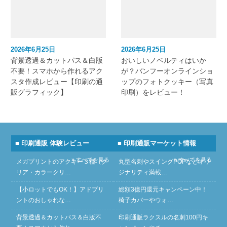
2026年6月25日
2026年6月25日
背景透過＆カットパス＆白版
おいしいノベルティはいか
不要！スマホから作れるアク
が？バンフーオンラインショ
スタ作成レビュー【印刷の通
ップのフォトクッキー（写真
販グラフィック】
印刷）をレビュー！
■ 印刷通販 体験レビュー
■ 印刷通販マーケット情報
» すべてを見る
» すべてを見る
メガプリントのアクキー３種（ク
丸型名刺やスイングPOPなどオリ
リア・カラークリ…
ジナリティ満載…
【小ロットでもOK！】アドプリ
総額3億円還元キャンペーン中！
ントのおしゃれな…
椅子カバーやウォ…
背景透過＆カットパス＆白版不
印刷通販ラクスルの名刺100円キ