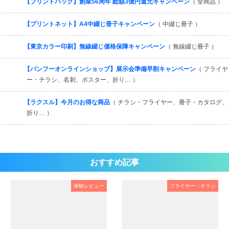
【プリントパック】創業56周年 総額3億円還元キャンペーン
（ 全商品 ）
【プリントネット】A4中綴じ冊子キャンペーン
（ 中綴じ冊子 ）
【東京カラー印刷】無線綴じ価格保障キャンペーン
（ 無線綴じ冊子 ）
【バンフーオンラインショップ】展示会準備早割キャンペーン
（ フライヤ
ー・チラシ、名刺、ポスター、折り… ）
【ラクスル】今月のお得な商品
（ チラシ・フライヤー、冊子・カタログ、
折り… ）
おすすめ記事
体験レビュー
フライヤー・チラシ