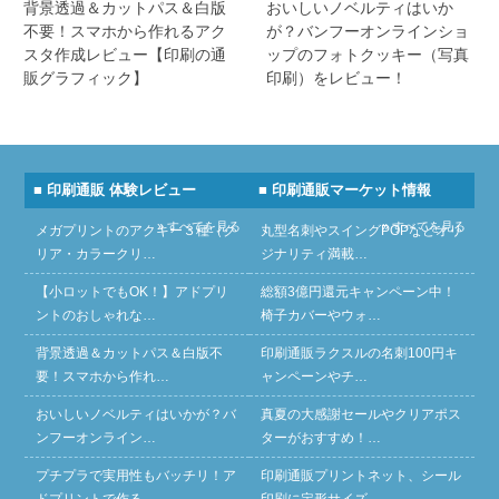
背景透過＆カットパス＆白版
おいしいノベルティはいか
不要！スマホから作れるアク
が？バンフーオンラインショ
スタ作成レビュー【印刷の通
ップのフォトクッキー（写真
販グラフィック】
印刷）をレビュー！
■ 印刷通販 体験レビュー
■ 印刷通販マーケット情報
» すべてを見る
» すべてを見る
メガプリントのアクキー３種（ク
丸型名刺やスイングPOPなどオリ
リア・カラークリ…
ジナリティ満載…
【小ロットでもOK！】アドプリ
総額3億円還元キャンペーン中！
ントのおしゃれな…
椅子カバーやウォ…
背景透過＆カットパス＆白版不
印刷通販ラクスルの名刺100円キ
要！スマホから作れ…
ャンペーンやチ…
おいしいノベルティはいかが？バ
真夏の大感謝セールやクリアポス
ンフーオンライン…
ターがおすすめ！…
プチプラで実用性もバッチリ！ア
印刷通販プリントネット、シール