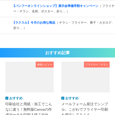
【バンフーオンラインショップ】展示会準備早割キャンペーン
（ フライヤ
ー・チラシ、名刺、ポスター、折り… ）
【ラクスル】今月のお得な商品
（ チラシ・フライヤー、冊子・カタログ、
折り… ）
おすすめ記事
体験レビュー
フライヤー・チラシ
おすすめ
おすすめ
印刷会社と用紙・加工でこん
メールフォーム発注でシンプ
なに違う！無料版Canvaの作
ル。こがわでフライヤー印刷
成データを印刷入稿７社比
を発注してみよう