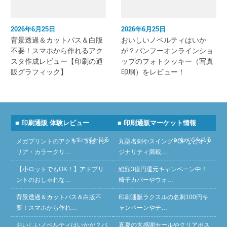
2026年6月25日
2026年6月25日
背景透過＆カットパス＆白版
おいしいノベルティはいか
不要！スマホから作れるアク
が？バンフーオンラインショ
スタ作成レビュー【印刷の通
ップのフォトクッキー（写真
販グラフィック】
印刷）をレビュー！
■ 印刷通販 体験レビュー
■ 印刷通販マーケット情報
» すべてを見る
» すべてを見る
メガプリントのアクキー３種（ク
丸型名刺やスイングPOPなどオリ
リア・カラークリ…
ジナリティ満載…
【小ロットでもOK！】アドプリ
総額3億円還元キャンペーン中！
ントのおしゃれな…
椅子カバーやウォ…
背景透過＆カットパス＆白版不
印刷通販ラクスルの名刺100円キ
要！スマホから作れ…
ャンペーンやチ…
おいしいノベルティはいかが？バ
真夏の大感謝セールやクリアポス