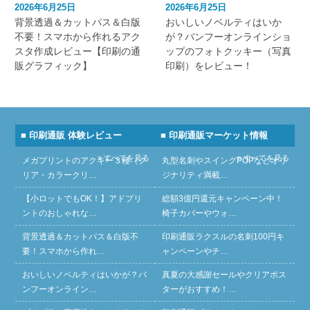
2026年6月25日
2026年6月25日
背景透過＆カットパス＆白版
おいしいノベルティはいか
不要！スマホから作れるアク
が？バンフーオンラインショ
スタ作成レビュー【印刷の通
ップのフォトクッキー（写真
販グラフィック】
印刷）をレビュー！
■ 印刷通販 体験レビュー
■ 印刷通販マーケット情報
» すべてを見る
» すべてを見る
メガプリントのアクキー３種（ク
丸型名刺やスイングPOPなどオリ
リア・カラークリ…
ジナリティ満載…
【小ロットでもOK！】アドプリ
総額3億円還元キャンペーン中！
ントのおしゃれな…
椅子カバーやウォ…
背景透過＆カットパス＆白版不
印刷通販ラクスルの名刺100円キ
要！スマホから作れ…
ャンペーンやチ…
おいしいノベルティはいかが？バ
真夏の大感謝セールやクリアポス
ンフーオンライン…
ターがおすすめ！…