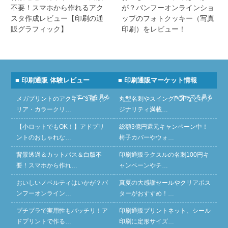
不要！スマホから作れるアク
が？バンフーオンラインショ
スタ作成レビュー【印刷の通
ップのフォトクッキー（写真
販グラフィック】
印刷）をレビュー！
■ 印刷通販 体験レビュー
■ 印刷通販マーケット情報
» すべてを見る
» すべてを見る
メガプリントのアクキー３種（ク
丸型名刺やスイングPOPなどオリ
リア・カラークリ…
ジナリティ満載…
【小ロットでもOK！】アドプリ
総額3億円還元キャンペーン中！
ントのおしゃれな…
椅子カバーやウォ…
背景透過＆カットパス＆白版不
印刷通販ラクスルの名刺100円キ
要！スマホから作れ…
ャンペーンやチ…
おいしいノベルティはいかが？バ
真夏の大感謝セールやクリアポス
ンフーオンライン…
ターがおすすめ！…
プチプラで実用性もバッチリ！ア
印刷通販プリントネット、シール
ドプリントで作る…
印刷に定形サイズ…