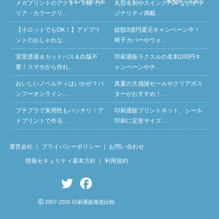
» すべてを見る
» すべてを見る
メガプリントのアクキー３種（ク
丸型名刺やスイングPOPなどオリ
リア・カラークリ…
ジナリティ満載…
【小ロットでもOK！】アドプリ
総額3億円還元キャンペーン中！
ントのおしゃれな…
椅子カバーやウォ…
背景透過＆カットパス＆白版不
印刷通販ラクスルの名刺100円キ
要！スマホから作れ…
ャンペーンやチ…
おいしいノベルティはいかが？バ
真夏の大感謝セールやクリアポス
ンフーオンライン…
ターがおすすめ！…
プチプラで実用性もバッチリ！ア
印刷通販プリントネット、シール
ドプリントで作る…
印刷に定形サイズ…
運営会社
｜
プライバシーポリシー
｜
お問い合わせ
情報セキュリティ基本方針
｜
利用規約
2007-2026 印刷通販徹底比較