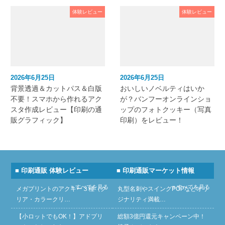
体験レビュー
体験レビュー
2026年6月25日
2026年6月25日
背景透過＆カットパス＆白版
おいしいノベルティはいか
不要！スマホから作れるアク
が？バンフーオンラインショ
スタ作成レビュー【印刷の通
ップのフォトクッキー（写真
販グラフィック】
印刷）をレビュー！
■ 印刷通販 体験レビュー
■ 印刷通販マーケット情報
» すべてを見る
» すべてを見る
メガプリントのアクキー３種（ク
丸型名刺やスイングPOPなどオリ
リア・カラークリ…
ジナリティ満載…
【小ロットでもOK！】アドプリ
総額3億円還元キャンペーン中！