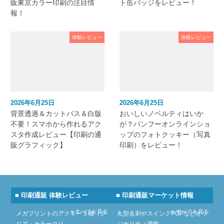
販東京カラー印刷の注目情
ト缶バッジをレビュー！
報！
体験レビュー
体験レビュー
2026年6月25日
2026年6月25日
背景透過＆カットパス＆白版
おいしいノベルティはいか
不要！スマホから作れるアク
が？バンフーオンラインショ
スタ作成レビュー【印刷の通
ップのフォトクッキー（写真
販グラフィック】
印刷）をレビュー！
■ 印刷通販 体験レビュー
■ 印刷通販マーケット情報
» すべてを見る
» すべてを見る
メガプリントのアクキー３種（ク
丸型名刺やスイングPOPなどオリ