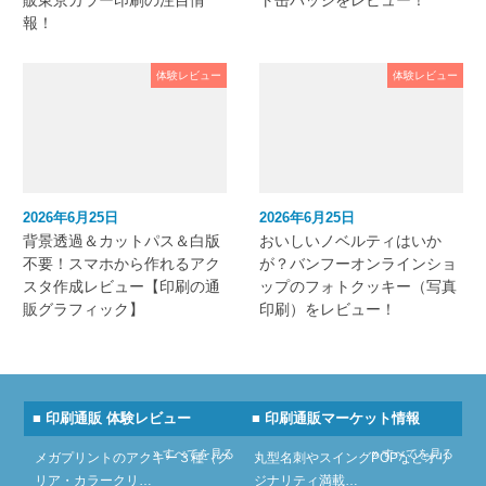
販東京カラー印刷の注目情
ト缶バッジをレビュー！
報！
体験レビュー
体験レビュー
2026年6月25日
2026年6月25日
背景透過＆カットパス＆白版
おいしいノベルティはいか
不要！スマホから作れるアク
が？バンフーオンラインショ
スタ作成レビュー【印刷の通
ップのフォトクッキー（写真
販グラフィック】
印刷）をレビュー！
■ 印刷通販 体験レビュー
■ 印刷通販マーケット情報
» すべてを見る
» すべてを見る
メガプリントのアクキー３種（ク
丸型名刺やスイングPOPなどオリ
リア・カラークリ…
ジナリティ満載…