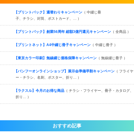
すべてを見る
【プリントパック】週替わりキャンペーン
（ 中綴じ冊
子、チラシ、封筒、ポストカード、… ）
【プリントパック】創業56周年 総額3億円還元キャンペーン
（ 全商品 ）
【プリントネット】A4中綴じ冊子キャンペーン
（ 中綴じ冊子 ）
【東京カラー印刷】無線綴じ価格保障キャンペーン
（ 無線綴じ冊子 ）
【バンフーオンラインショップ】展示会準備早割キャンペーン
（ フライヤ
ー・チラシ、名刺、ポスター、折り… ）
【ラクスル】今月のお得な商品
（ チラシ・フライヤー、冊子・カタログ、
折り… ）
おすすめ記事