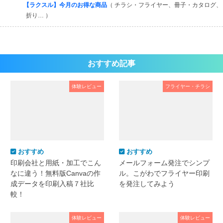
【ラクスル】今月のお得な商品
（ チラシ・フライヤー、冊子・カタログ、
折り… ）
おすすめ記事
体験レビュー
フライヤー・チラシ
おすすめ
おすすめ
印刷会社と用紙・加工でこん
メールフォーム発注でシンプ
なに違う！無料版Canvaの作
ル。こがわでフライヤー印刷
成データを印刷入稿７社比
を発注してみよう
較！
体験レビュー
体験レビュー