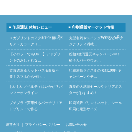
■ 印刷通販 体験レビュー
■ 印刷通販マーケット情報
» すべてを見る
» すべてを見る
メガプリントのアクキー３種（ク
丸型名刺やスイングPOPなどオリ
リア・カラークリ…
ジナリティ満載…
【小ロットでもOK！】アドプリ
総額3億円還元キャンペーン中！
ントのおしゃれな…
椅子カバーやウォ…
背景透過＆カットパス＆白版不
印刷通販ラクスルの名刺100円キ
要！スマホから作れ…
ャンペーンやチ…
おいしいノベルティはいかが？バ
真夏の大感謝セールやクリアポス
ンフーオンライン…
ターがおすすめ！…
プチプラで実用性もバッチリ！ア
印刷通販プリントネット、シール
ドプリントで作る…
印刷に定形サイズ…
運営会社
｜
プライバシーポリシー
｜
お問い合わせ