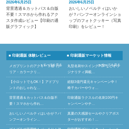
2026年6月25日
2026年6月25日
背景透過＆カットパス＆白版
おいしいノベルティはいか
不要！スマホから作れるアク
が？バンフーオンラインショ
スタ作成レビュー【印刷の通
ップのフォトクッキー（写真
販グラフィック】
印刷）をレビュー！
■ 印刷通販 体験レビュー
■ 印刷通販マーケット情報
» すべてを見る
» すべてを見る
メガプリントのアクキー３種（ク
丸型名刺やスイングPOPなどオリ
リア・カラークリ…
ジナリティ満載…
【小ロットでもOK！】アドプリ
総額3億円還元キャンペーン中！
ントのおしゃれな…
椅子カバーやウォ…
背景透過＆カットパス＆白版不
印刷通販ラクスルの名刺100円キ
要！スマホから作れ…
ャンペーンやチ…
おいしいノベルティはいかが？バ
真夏の大感謝セールやクリアポス
ンフーオンライン…
ターがおすすめ！…