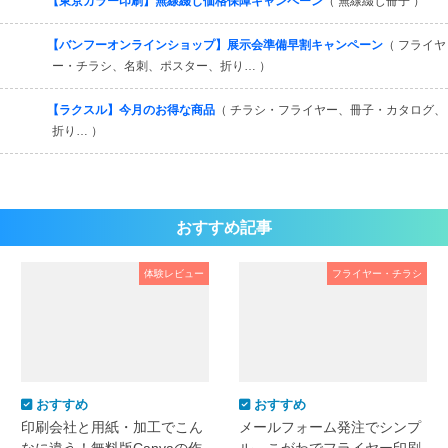
【東京カラー印刷】無線綴じ価格保障キャンペーン
（ 無線綴じ冊子 ）
【バンフーオンラインショップ】展示会準備早割キャンペーン
（ フライヤ
ー・チラシ、名刺、ポスター、折り… ）
【ラクスル】今月のお得な商品
（ チラシ・フライヤー、冊子・カタログ、
折り… ）
おすすめ記事
体験レビュー
フライヤー・チラシ
おすすめ
おすすめ
印刷会社と用紙・加工でこん
メールフォーム発注でシンプ
なに違う！無料版Canvaの作
ル。こがわでフライヤー印刷