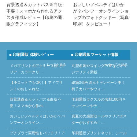
背景透過＆カットパス＆白版
おいしいノベルティはいか
不要！スマホから作れるアク
が？バンフーオンラインショ
スタ作成レビュー【印刷の通
ップのフォトクッキー（写真
販グラフィック】
印刷）をレビュー！
■ 印刷通販 体験レビュー
■ 印刷通販マーケット情報
» すべてを見る
» すべてを見る
メガプリントのアクキー３種（ク
丸型名刺やスイングPOPなどオリ
リア・カラークリ…
ジナリティ満載…
【小ロットでもOK！】アドプリ
総額3億円還元キャンペーン中！
ントのおしゃれな…
椅子カバーやウォ…
背景透過＆カットパス＆白版不
印刷通販ラクスルの名刺100円キ
要！スマホから作れ…
ャンペーンやチ…
おいしいノベルティはいかが？バ
真夏の大感謝セールやクリアポス
ンフーオンライン…
ターがおすすめ！…
プチプラで実用性もバッチリ！ア
印刷通販プリントネット、シール