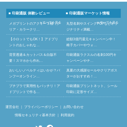
■ 印刷通販 体験レビュー
■ 印刷通販マーケット情報
» すべてを見る
» すべてを見る
メガプリントのアクキー３種（ク
丸型名刺やスイングPOPなどオリ
リア・カラークリ…
ジナリティ満載…
【小ロットでもOK！】アドプリ
総額3億円還元キャンペーン中！
ントのおしゃれな…
椅子カバーやウォ…
背景透過＆カットパス＆白版不
印刷通販ラクスルの名刺100円キ
要！スマホから作れ…
ャンペーンやチ…
おいしいノベルティはいかが？バ
真夏の大感謝セールやクリアポス
ンフーオンライン…
ターがおすすめ！…
プチプラで実用性もバッチリ！ア
印刷通販プリントネット、シール
ドプリントで作る…
印刷に定形サイズ…
運営会社
｜
プライバシーポリシー
｜
お問い合わせ
情報セキュリティ基本方針
｜
利用規約