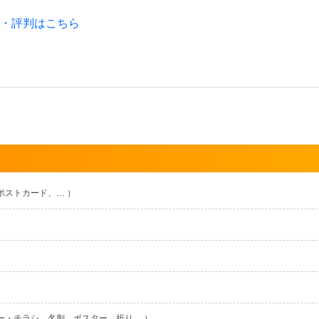
ミ・評判はこちら
ポストカード、… ）
ー・チラシ、名刺、ポスター、折り… ）