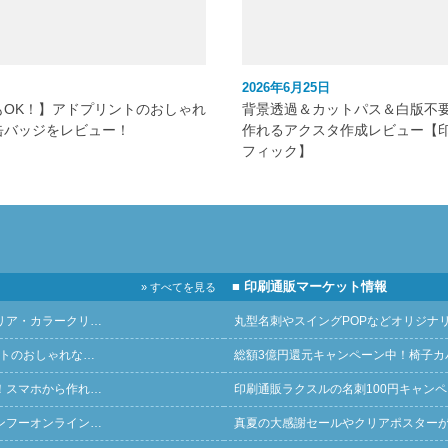
2026年6月25日
もOK！】アドプリントのおしゃれ
背景透過＆カットパス＆白版不
缶バッジをレビュー！
作れるアクスタ作成レビュー【
フィック】
■ 印刷通販マーケット情報
» すべてを見る
リア・カラークリ…
丸型名刺やスイングPOPなどオリジナ
ントのおしゃれな…
総額3億円還元キャンペーン中！椅子カ
！スマホから作れ…
印刷通販ラクスルの名刺100円キャン
ンフーオンライン…
真夏の大感謝セールやクリアポスター