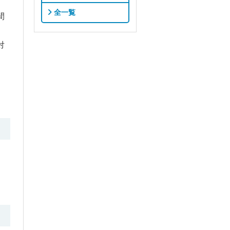
全一覧
間
対