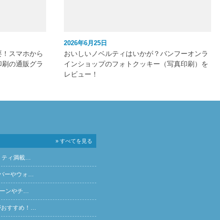
2026年6月25日
要！スマホから
おいしいノベルティはいかが？バンフーオンラ
印刷の通販グラ
インショップのフォトクッキー（写真印刷）を
レビュー！
» すべてを見る
リティ満載…
バーやウォ…
ペーンやチ…
がおすすめ！…