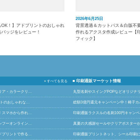
2026年6月25日
もOK！】アドプリントのおしゃれ
背景透過＆カットパス＆白版不
缶バッジをレビュー！
作れるアクスタ作成レビュー【
フィック】
■ 印刷通販マーケット情報
» すべてを見る
リア・カラークリ…
丸型名刺やスイングPOPなどオリジナ
ントのおしゃれな…
総額3億円還元キャンペーン中！椅子カ
！スマホから作れ…
印刷通販ラクスルの名刺100円キャン
ンフーオンライン…
真夏の大感謝セールやクリアポスター
ドプリントで作る…
印刷通販プリントネット、シール印刷