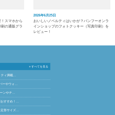
2026年6月25日
要！スマホから
おいしいノベルティはいかが？バンフーオンラ
印刷の通販グラ
インショップのフォトクッキー（写真印刷）を
レビュー！
» すべてを見る
リティ満載…
バーやウォ…
ペーンやチ…
がおすすめ！…
に定形サイズ…