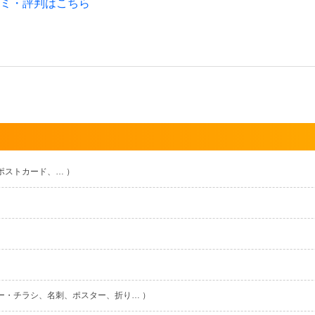
ミ・評判はこちら
ポストカード、… ）
ー・チラシ、名刺、ポスター、折り… ）