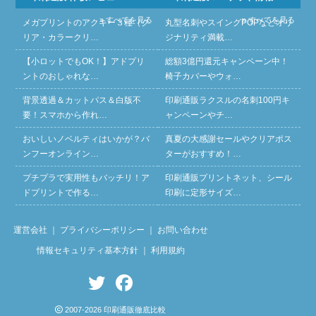
» すべてを見る
» すべてを見る
メガプリントのアクキー３種（ク
丸型名刺やスイングPOPなどオリ
リア・カラークリ…
ジナリティ満載…
【小ロットでもOK！】アドプリ
総額3億円還元キャンペーン中！
ントのおしゃれな…
椅子カバーやウォ…
背景透過＆カットパス＆白版不
印刷通販ラクスルの名刺100円キ
要！スマホから作れ…
ャンペーンやチ…
おいしいノベルティはいかが？バ
真夏の大感謝セールやクリアポス
ンフーオンライン…
ターがおすすめ！…
プチプラで実用性もバッチリ！ア
印刷通販プリントネット、シール
ドプリントで作る…
印刷に定形サイズ…
運営会社
｜
プライバシーポリシー
｜
お問い合わせ
情報セキュリティ基本方針
｜
利用規約
2007-2026 印刷通販徹底比較