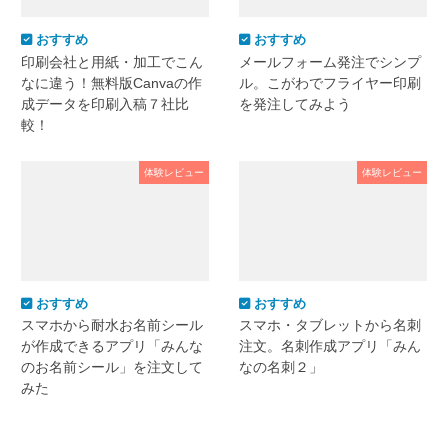
おすすめ
おすすめ
印刷会社と用紙・加工でこん
メールフォーム発注でシンプ
なに違う！無料版Canvaの作
ル。こがわでフライヤー印刷
成データを印刷入稿７社比
を発注してみよう
較！
体験レビュー
体験レビュー
おすすめ
おすすめ
スマホから耐水お名前シール
スマホ・タブレットから名刺
が作成できるアプリ「みんな
注文。名刺作成アプリ「みん
のお名前シール」を注文して
なの名刺２」
みた