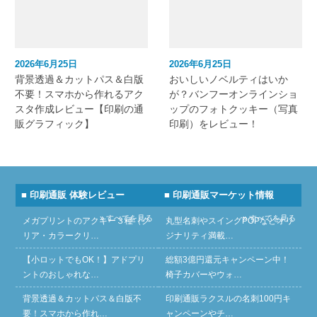
2026年6月25日
2026年6月25日
背景透過＆カットパス＆白版
おいしいノベルティはいか
不要！スマホから作れるアク
が？バンフーオンラインショ
スタ作成レビュー【印刷の通
ップのフォトクッキー（写真
販グラフィック】
印刷）をレビュー！
■ 印刷通販 体験レビュー
■ 印刷通販マーケット情報
» すべてを見る
» すべてを見る
メガプリントのアクキー３種（ク
丸型名刺やスイングPOPなどオリ
リア・カラークリ…
ジナリティ満載…
【小ロットでもOK！】アドプリ
総額3億円還元キャンペーン中！
ントのおしゃれな…
椅子カバーやウォ…
背景透過＆カットパス＆白版不
印刷通販ラクスルの名刺100円キ
要！スマホから作れ…
ャンペーンやチ…