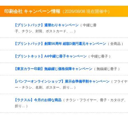
印刷会社 キャンペーン情報
（2026/08/08 現在開催中）
すべてを見る
【プリントパック】週替わりキャンペーン
（ 中綴じ冊
子、チラシ、封筒、ポストカード、… ）
【プリントパック】創業56周年 総額3億円還元キャンペーン
（ 全商品 ）
【プリントネット】A4中綴じ冊子キャンペーン
（ 中綴じ冊子 ）
【東京カラー印刷】無線綴じ価格保障キャンペーン
（ 無線綴じ冊子 ）
【バンフーオンラインショップ】展示会準備早割キャンペーン
（ フライヤ
ー・チラシ、名刺、ポスター、折り… ）
【ラクスル】今月のお得な商品
（ チラシ・フライヤー、冊子・カタログ、
折り… ）