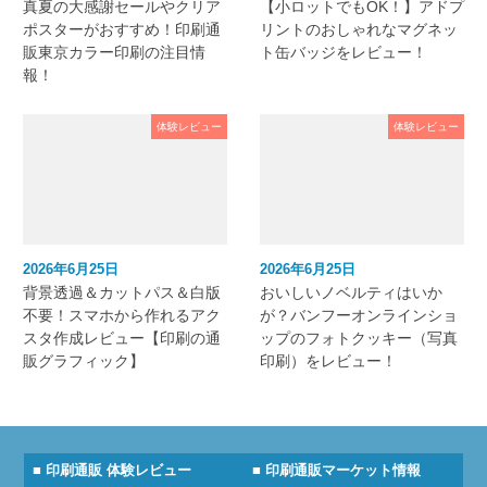
真夏の大感謝セールやクリア
【小ロットでもOK！】アドプ
ポスターがおすすめ！印刷通
リントのおしゃれなマグネッ
販東京カラー印刷の注目情
ト缶バッジをレビュー！
報！
体験レビュー
体験レビュー
2026年6月25日
2026年6月25日
背景透過＆カットパス＆白版
おいしいノベルティはいか
不要！スマホから作れるアク
が？バンフーオンラインショ
スタ作成レビュー【印刷の通
ップのフォトクッキー（写真
販グラフィック】
印刷）をレビュー！
■ 印刷通販 体験レビュー
■ 印刷通販マーケット情報