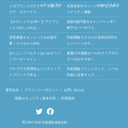
» すべてを見る
» すべてを見る
メガプリントのアクキー３種（ク
丸型名刺やスイングPOPなどオリ
リア・カラークリ…
ジナリティ満載…
【小ロットでもOK！】アドプリ
総額3億円還元キャンペーン中！
ントのおしゃれな…
椅子カバーやウォ…
背景透過＆カットパス＆白版不
印刷通販ラクスルの名刺100円キ
要！スマホから作れ…
ャンペーンやチ…
おいしいノベルティはいかが？バ
真夏の大感謝セールやクリアポス
ンフーオンライン…
ターがおすすめ！…
プチプラで実用性もバッチリ！ア
印刷通販プリントネット、シール
ドプリントで作る…
印刷に定形サイズ…
運営会社
｜
プライバシーポリシー
｜
お問い合わせ
情報セキュリティ基本方針
｜
利用規約
2007-2026 印刷通販徹底比較