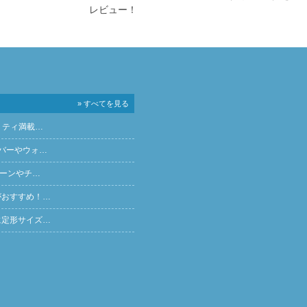
レビュー！
» すべてを見る
リティ満載…
バーやウォ…
ペーンやチ…
がおすすめ！…
に定形サイズ…