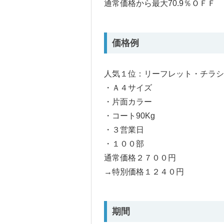
通常価格から最大70.9％ＯＦＦ
価格例
人気１位：リーフレット・チラシ
・Ａ４サイズ
・片面カラー
・コート90Kg
・３営業日
・１００部
通常価格２７００円
→特別価格１２４０円
期間