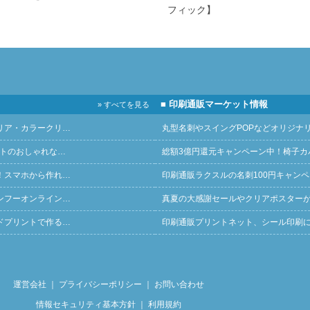
フィック】
■ 印刷通販マーケット情報
» すべてを見る
リア・カラークリ…
丸型名刺やスイングPOPなどオリジナ
ントのおしゃれな…
総額3億円還元キャンペーン中！椅子カ
！スマホから作れ…
印刷通販ラクスルの名刺100円キャン
ンフーオンライン…
真夏の大感謝セールやクリアポスター
ドプリントで作る…
印刷通販プリントネット、シール印刷
運営会社
｜
プライバシーポリシー
｜
お問い合わせ
情報セキュリティ基本方針
｜
利用規約