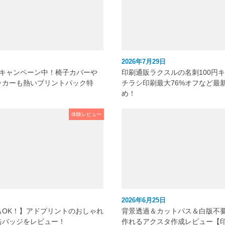
2026年7月29日
元キャンペーン中！椅子カバーや
印刷通販ラクスルの名刺100円
ッカーも熱いプリントパック特
チラシ印刷最大76%オフなど最
め！
体験レビュー
2026年6月25日
もOK！】アドプリントのおしゃれ
背景透過＆カットパス＆白版不
缶バッジをレビュー！
作れるアクスタ作成レビュー【