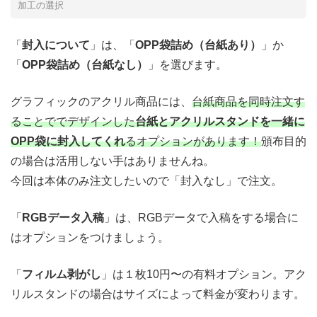
加工の選択
「
封入について
」は、「
OPP袋詰め（台紙あり）
」か
「
OPP袋詰め（台紙なし）
」を選びます。
グラフィックのアクリル商品には、
台紙商品を同時注文す
ることででデザインした
台紙とアクリルスタンドを一緒に
OPP袋に封入してくれ
るオプションがあります！
頒布目的
の場合は活用しない手はありませんね。
今回は本体のみ注文したいので「封入なし」で注文。
「
RGBデータ入稿
」は、RGBデータで入稿をする場合に
はオプションをつけましょう。
「
フィルム剥がし
」は１枚10円〜の有料オプション。アク
リルスタンドの場合はサイズによって料金が変わります。