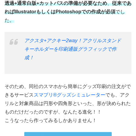
透過+通常白版+カットパスの準備が必要なため
、
従来であ
ればIllustratorもしくはPhotoshopでの作成が必須
でし
た。
アクスタ+アクキー2way！アクリルスタンド
キーホルダーを印刷通販グラフィックで作
成！
そのため、同社のスマホから簡単にグッズ印刷の注文がで
きるサービス
スマプリ®グッズシミュレーター
でも、アク
リルと対象商品は円形や四角形といった、形が決められた
ものだけだったのですが、なんたる進化！！
こうなったら作ってみるしかありません！