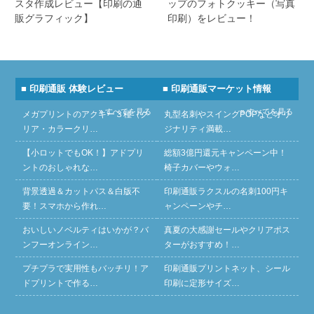
スタ作成レビュー【印刷の通
ップのフォトクッキー（写真
販グラフィック】
印刷）をレビュー！
■ 印刷通販 体験レビュー
■ 印刷通販マーケット情報
» すべてを見る
» すべてを見る
メガプリントのアクキー３種（ク
丸型名刺やスイングPOPなどオリ
リア・カラークリ…
ジナリティ満載…
【小ロットでもOK！】アドプリ
総額3億円還元キャンペーン中！
ントのおしゃれな…
椅子カバーやウォ…
背景透過＆カットパス＆白版不
印刷通販ラクスルの名刺100円キ
要！スマホから作れ…
ャンペーンやチ…
おいしいノベルティはいかが？バ
真夏の大感謝セールやクリアポス
ンフーオンライン…
ターがおすすめ！…
プチプラで実用性もバッチリ！ア
印刷通販プリントネット、シール
ドプリントで作る…
印刷に定形サイズ…