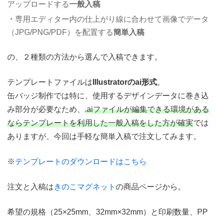
アップロードする
一般入稿
専用エディター内の仕上がり線に合わせて画像でデータ
（JPG/PNG/PDF）を配置する
簡単入稿
の、２種類の方法から選んで入稿できます。
テンプレートファイルは
Illustratorのai形式
。
缶バッジ制作では特に、使用するデザインデータに巻き込
み部分が必要なため、
.aiファイルが編集できる環境がある
ならテンプレートを利用した一般入稿をした方が確実
では
ありますが、今回は手軽な簡単入稿で注文してみます。
※
テンプレートのダウンロードはこちら
注文と入稿は
きのこマグネット
の商品ページから。
希望の規格（25×25mm、32mm×32mm）と印刷数量、PP